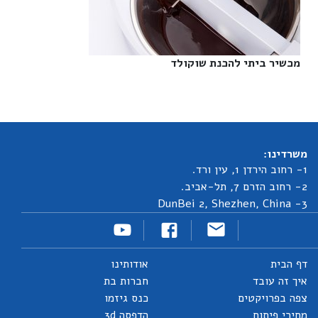
מכשיר ביתי להכנת שוקולד‎
משרדינו:
1- רחוב הירדן 1, עין ורד.
2- רחוב הזרם 7, תל-אביב.
3- DunBei 2, Shezhen, China
דף הבית
אודותינו
איך זה עובד
חברות בת
צפה בפרויקטים
כנס גיזמו
מחירי פיתוח
הדפסה 3d