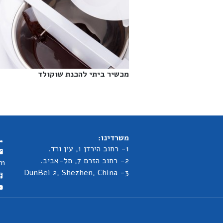
מכשיר ביתי להכנת שוקולד‎
משרדינו:
1- רחוב הירדן 1, עין ורד.
2- רחוב הזרם 7, תל-אביב.
om
3- DunBei 2, Shezhen, China