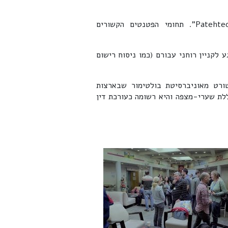
ד"ר עידית קיטלרו היא עורכת דין פטנטים בחברת "Patehtech". תחומי הפטנטים הקשורים
ע לקניין רוחני עבורם (כמו ניסוח רישום
טורט מאוניברסיטת בולטימור שבארצות
ת שערי-מצפה והיא רשומה כעורכת דין