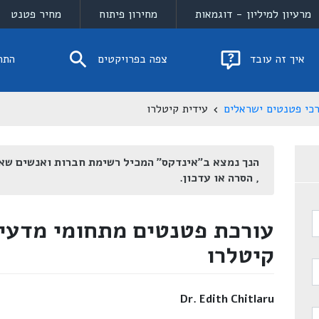
מרעיון למיליון - דוגמאות
מחירון פיתוח
מחיר פטנט
איך זה עובד
צפה בפרויקטים
התח
כי פטנטים ישראלים
עידית קיטלרו
הנך נמצא ב"אינדקס" המכיל רשימת חברות ואנשים שא
, הסרה או עדכון.
עורכת פטנטים מתחומי מדעי 
קיטלרו
Dr. Edith Chitlaru