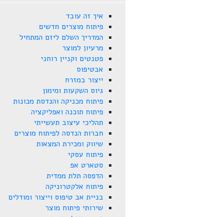
איך זה עובד
פיתוח מוצרים חדשים
המדריך השלם ליזם המתחיל
מרעיון למוצר
פטנטים וקניין רוחני
אבטיפוס
ייצור במזרח
גיוס השקעות ומימון
פיתוח מכניקה והנדסת מכונות
פיתוח תוכנה ואפליקציה
תהליכי עיצוב תעשייתי
חברות הנדסה לפיתוח מוצרים
שיווק ומכירת המצאות
פיתוח עסקי
סטארט אפ
הדפסה תלת ממדית
פיתוח אלקטרוניקה
בניית אב טיפוס וייצור ומודלים
שירותי פיתוח מוצר