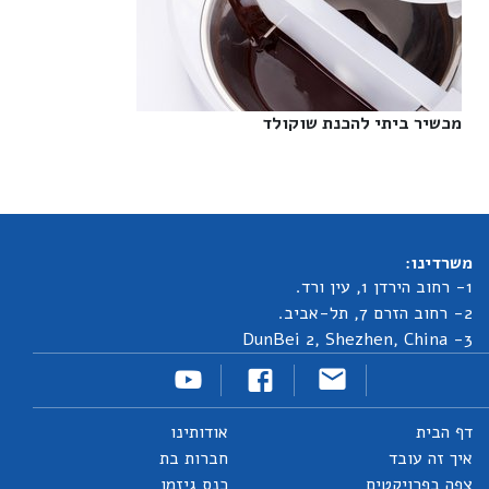
מכשיר ביתי להכנת שוקולד‎
משרדינו:
1- רחוב הירדן 1, עין ורד.
2- רחוב הזרם 7, תל-אביב.
3- DunBei 2, Shezhen, China
דף הבית
אודותינו
איך זה עובד
חברות בת
צפה בפרויקטים
כנס גיזמו