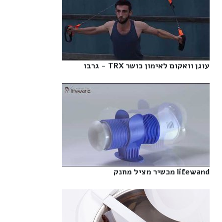
עוגן וואקום לאימון כושר TRX - גרבו‎
lifewand מכשיר מציל מחנק‎