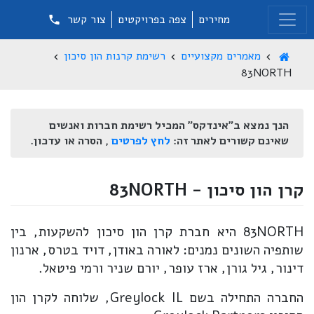
מחירים
צפה בפרויקטים
צור קשר
מאמרים מקצועיים
רשימת קרנות הון סיכון
83NORTH
הנך נמצא ב"אינדקס" המכיל רשימת חברות ואנשים
שאינם קשורים לאתר זה:
לחץ לפרטים
, הסרה או עדכון.
קרן הון סיכון - 83NORTH
83NORTH היא חברת קרן הון סיכון להשקעות, בין
שותפיה השונים נמנים: לאורה באודן, דויד בטרס, ארנון
דינור, גיל גורן, ארז עופר, יורם שניר ורמי פיטאל.
החברה התחילה בשם Greylock IL, שלוחה לקרן הון