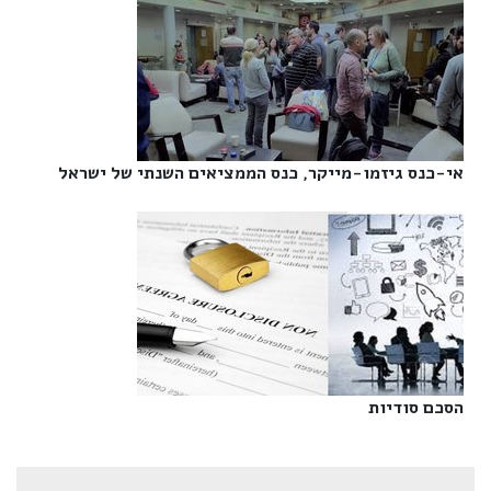
אי-כנס גיזמו-מייקר, כנס הממציאים השנתי של ישראל‎
הסכם סודיות‎