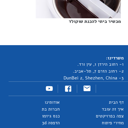
מכשיר ביתי להכנת שוקולד‎
משרדינו:
1- רחוב הירדן 1, עין ורד.
2- רחוב הזרם 7, תל-אביב.
3- DunBei 2, Shezhen, China
דף הבית
אודותינו
איך זה עובד
חברות בת
צפה בפרויקטים
כנס גיזמו
מחירי פיתוח
הדפסה 3d