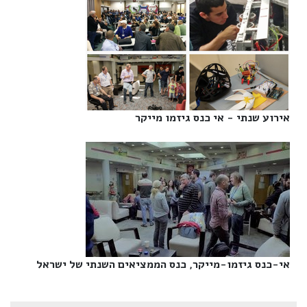
אירוע שנתי - אי כנס גיזמו מייקר‎
אי-כנס גיזמו-מייקר, כנס הממציאים השנתי של ישראל‎