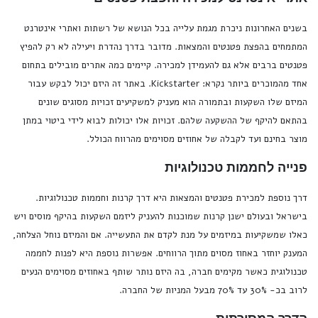
בשנים האחרונות ניכרת מגמת עלייה בכל הנושא של רשתות ואתרי אינטרנט
המתמחים בהפצת פטנטים והמצאות. מדובר בדרך נהדרת ויעילה לא רק להפיץ
פטנטים ברבים אלא גם להעמידן למכירה. קיימים כמה אתרים מובילים בתחום
אחד מהמוכרים ביותר נקרא:
Kickstarter
. באתר זה היזם יכול לבקש עבור
המיזם שלו השקעות ובתמורה הוא מעניק למשקיעים זכויות מסוגים שונים
בהתאם להיקף של ההשקעה שלהם. זכויות אלו יכולות לבוא לידי ביטוי במתן
מוצר בחינם ועד לקבלה של אחוזים מסוימים מהרווח הכולל.
פנייה לחממות טכנולוגיות
דרך נוספת למכירת פטנטים והמצאות היא דרך קרנות וחממות טכנולוגיות.
בישראל ובעולם ישנן קרנות שמוכנות להעניק ליזמם השקעות בהיקף מוסים ויש
כאלו שמשקיעות במיזמים על מנת לקדם את התעשייה. אם והמיזם נוחל הצלחה,
המענק יוחזר באחוז מסוים מתוך הרווחים. אפשרות נוספת היא לפנות לחממה
טכנולוגית כאשר מקימים חברה, בה היזם נותר שותף באחוזים מסוימים הנעים
לרוב בכ- 30% עד 70% מבעל המניות של החברה.