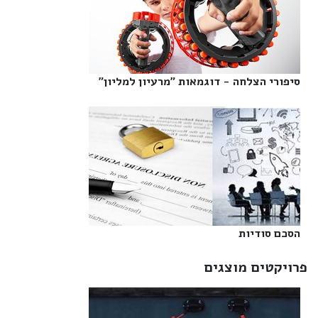
סיפורי הצלחה - דוגמאות "מרעיון למליון"‎
הסכם סודיות‎
פרויקטים מוצגים