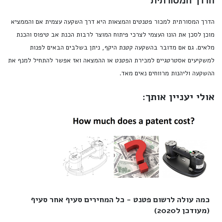
הדרך המסורתית
הדרך המסורתית למכור פטנטים והמצאות היא דרך השקעה עצמית אם והממציא
מוכן לסכן את הונו העצמי לצרכי פיתוח המוצר לרבות הכנת אב טיפוס והכנת
מלאים. גם אם מדובר בהשקעה קטנת היקף, ניתן בשלבים הבאים לפנות
למשקיעים אסטרטגיים למכירת הפטנט או ההמצאה ואז אפשר להתחיל למנף את
ההשקעה וליהנות מרווחים נאים מאד.
אולי יעניין אותך:
כמה עולה לרשום פטנט - כל המחירים סעיף אחר סעיף
(מעודכן ל2020)‎