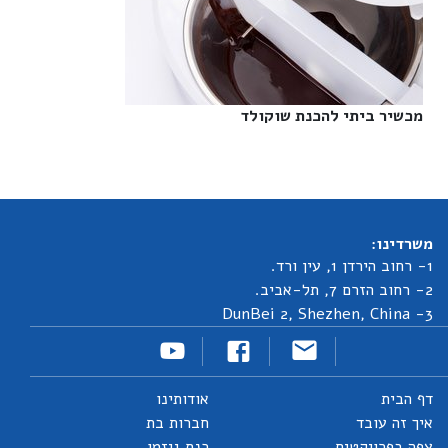
מכשיר ביתי להכנת שוקולד‎
משרדינו:
1- רחוב הירדן 1, עין ורד.
2- רחוב הזרם 7, תל-אביב.
3- DunBei 2, Shezhen, China
דף הבית
אודותינו
איך זה עובד
חברות בת
צפה בפרויקטים
כנס גיזמו