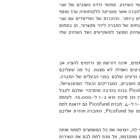
י השיווק. תחומי הידע השונים של שני
סדים משלימים זה את זה, והופכים את חברת PicoFund לחברה אשר מעניקה ללקוחותיה ערך מוסף
ים ביותר. ההיכרות של המייסדים עם שני
חות של החברה ליווי מקצועי, הן בתחום
יווק המוצר למשקיעים ושל השיווק שלו
ות ביזמים, אינה דורשת מן היזמים להציג אב
רטים ואפילו לא מצגת. כל מה שעליכם
חברת PicoFund, הוא להציג את הרעיון שלכם בפני הבעלים של החברה.
 הטובים, המבריקים ובעלי הפוטנציאל,
ולבחור בהם. הסיכוי שלכם להשיג מימון וליווי מחברת PicoFund גבוה בהרבה מהסיכוי שלכם לקבל
אותו בכל מקום אחר. לשם הדוגמא: הסיכוי לקבל מימון מקרן הון סיכון הוא כ-1 ל-10,000. לעומת
זאת, הסיכוי שלכם לקבל מימון מחברת PicoFund עומד על כ-1 ל-4. חברת PicoFund גם דואגת לתת
ליזמים מענה מהיר: אתם מגישים את הבקשה באמצעות הטופס של PicoFund, והחברה חוזרת אליכם
ד הראוי לה, ועושה את כל המאמצים לפתח אותה
ת מתקדמת, על מנת לתת לכם את השירות