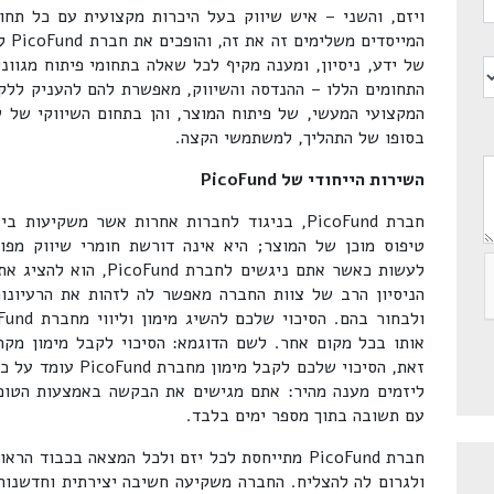
ויזם, והשני – איש שיווק בעל היכרות מקצועית עם כל תחומ
המיי
של ידע, ניסיון, ומענה מקיף לכל שאלה בתחומי פיתוח מגוונ
התחומים הללו – ההנדסה והשיווק, מאפשרת להם להעניק ללקו
המקצועי המעשי, של פיתוח המוצר, והן בתחום השיווקי של ש
בסופו של התהליך, למשתמשי הקצה.
השירות הייחודי של PicoFund
חברת PicoFund, בניגוד לחברות אחרות אשר משקיע
טיפוס מוכן של המוצר; היא אינה דורשת חומרי שיווק מפו
לעשות כאשר אתם ניגשים ל
הניסיון הרב של צוות החברה מאפשר לה לזהות את הרעיונות
עם תשובה בתוך מספר ימים בלבד.
חברת PicoFund מתייחסת לכל יזם ולכל המצאה בכבו
ולגרום לה להצליח. החברה משקיעה חשיבה יצירתית וחדשנו