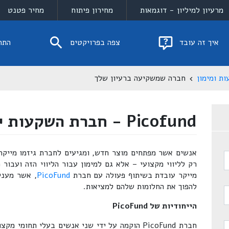
מרעיון למיליון - דוגמאות
מחירון פיתוח
מחיר פטנט
איך זה עובד
צפה בפרויקטים
התח
ות ומימון
חברה שמשקיעה ברעיון שלך
Picofund - חברת השקעות ייחודית במינה
אנשים אשר מפתחים מוצר חדש, ומגיעים לחברת גיזמו מייקר 
רק לליווי מקצועי – אלא גם למימון עבור הליווי הזה ועבור
מייקר עובדת בשיתוף פעולה עם חברת
PicoFund
, אשר מעני
להפוך את החלומות שלהם למציאות.
הייחודיות של PicoFund
חברת PicoFund הוקמה על ידי שני אנשים בעלי תחומ