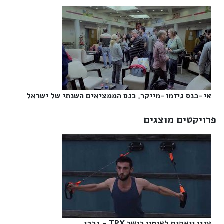
אי-כנס גיזמו-מייקר, כנס הממציאים השנתי של ישראל‎
פרויקטים מוצגים
עוגן וואקום לאימון כושר TRX - גרבו‎