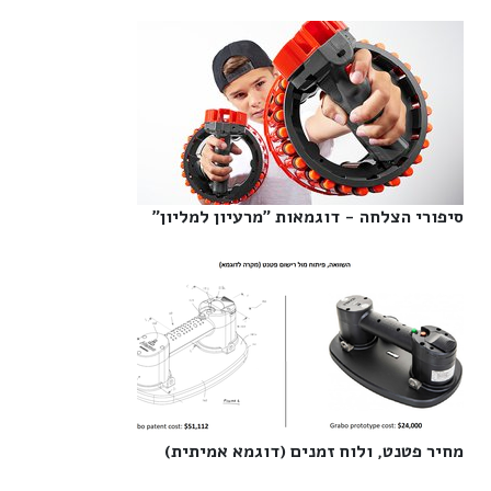
סיפורי הצלחה - דוגמאות "מרעיון למליון"‎
מחיר פטנט, ולוח זמנים (דוגמא אמיתית)‎