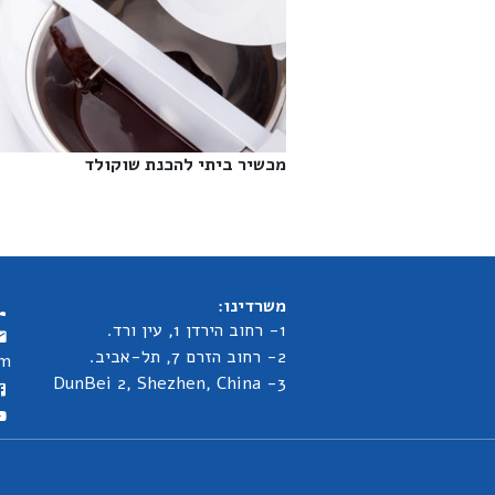
מכשיר ביתי להכנת שוקולד‎
משרדינו:
1- רחוב הירדן 1, עין ורד.
2- רחוב הזרם 7, תל-אביב.
om
3- DunBei 2, Shezhen, China