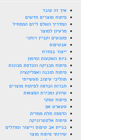
איך זה עובד
פיתוח מוצרים חדשים
המדריך השלם ליזם המתחיל
מרעיון למוצר
פטנטים וקניין רוחני
אבטיפוס
ייצור במזרח
גיוס השקעות ומימון
פיתוח מכניקה והנדסת מכונות
פיתוח תוכנה ואפליקציה
תהליכי עיצוב תעשייתי
חברות הנדסה לפיתוח מוצרים
שיווק ומכירת המצאות
פיתוח עסקי
סטארט אפ
הדפסה תלת ממדית
פיתוח אלקטרוניקה
בניית אב טיפוס וייצור ומודלים
שירותי פיתוח מוצר