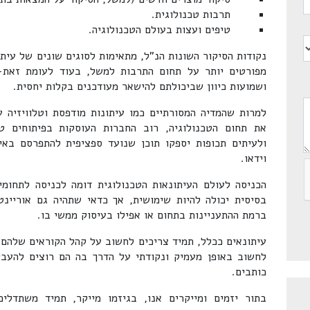
תרבות טכנולוגית.
טיפים ועצות בעולם הטכנולוגיה.
נקודות הסיקור השונות הנ"ל, מתאימות לסוגים שונים של עיתו
מפורטים יותר על תחום התרבות למשל, בעוד לעומת זאת-
ושמועות כיוון שביכולתם להישאר מעודכנים בקלות יחסית.
למרות שהמדיה המסורתיים כמו עיתונות מודפסת וטלוויזיה ע
את תחום הטכנולוגיה, רוב החברות העוסקות בפיתוחים ט
ולעיתים תכופות יספקו תוכן שנועד ספציפית להתפרסם באי
וידאו.
הכניסה לעולם העיתונאות הטכנולוגית דומה לכניסה לתחומי
בסיסית יכולה להיות שימושית, אך כדאי שתהיה גם אוריינט
ברמת ההתעניינות בתחום או אפילו בעיסוק ממשי בו.
עיתונאים ככלל, תמיד צריכים לחשוב על קהל הקוראים שלהם, 
לחשוב באופן מעמיק ונקודתי על הדרך בה הם רוצים להעב
כותבים.
בתור יזמים ומייקרים אנו, בגיזמו מייקר, תמיד משתדלים