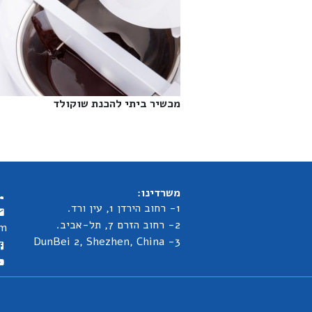
מכשיר ביתי להכנת שוקולד‎
משרדינו:
1- רחוב הירדן 1, עין ורד.
2- רחוב הזרם 7, תל-אביב.
om
3- DunBei 2, Shezhen, China