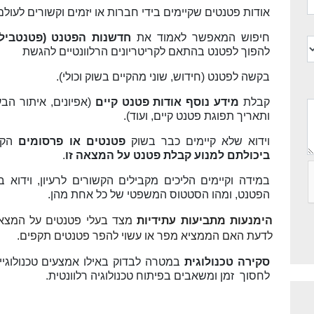
אודות פטנטים שקיימים בידי חברות או יזמים וקשורים לעו
חיפוש המאפשר לאמוד את
חדשנות הפטנט (פטנטביל
להפוך לפטנט בהתאם לקריטריונים הרלוונטיים להגשת
בקשה לפטנט
(חידוש, שוני מהקיים בשוק וכולי).
קבלת
מידע נוסף אודות פטנט קיים
(אפיונים, איתור הב
ותאריך תפוגת פטנט קיים, ועוד).
וידוא שלא קיימים כבר בשוק
פטנטים או פרסומים
הקש
ביכולתם למנוע קבלת פטנט על המצאה זו
.
במידה וקיימים הליכים מקבילים הקשורים לרעיון, וידוא 
הפטנט, ומהו הסטטוס המשפטי של כל אחת מהן
.
הימנעות מתביעות עתידיות
מצד בעלי פטנטים על המצאות
לדעת האם הממציא מפר או עשוי להפר פטנטים תקפים.
סקירה טכנולוגית
במטרה לבדוק באילו אמצעים טכנולוגי
לחסוך זמן ומשאבים בפיתוח טכנולוגיה רלוונטית.