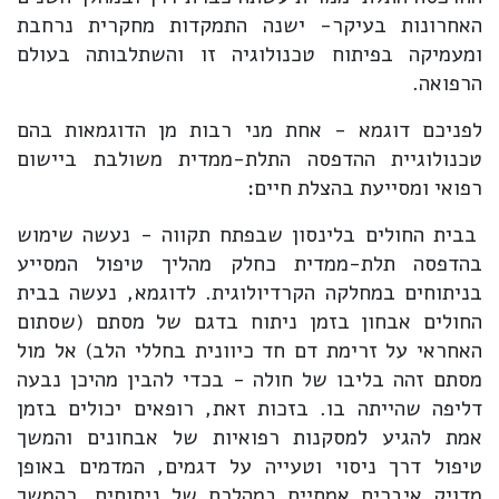
האחרונות בעיקר- ישנה התמקדות מחקרית נרחבת
ומעמיקה בפיתוח טכנולוגיה זו והשתלבותה בעולם
הרפואה.
לפניכם דוגמא - אחת מני רבות מן הדוגמאות בהם
טכנולוגיית ההדפסה התלת-ממדית משולבת ביישום
רפואי ומסייעת בהצלת חיים:
בבית החולים בלינסון שבפתח תקווה - נעשה שימוש
בהדפסה תלת-ממדית כחלק מהליך טיפול המסייע
בניתוחים במחלקה הקרדיולוגית. לדוגמא, נעשה בבית
החולים אבחון בזמן ניתוח בדגם של מסתם (שסתום
האחראי על זרימת דם חד כיוונית בחללי הלב) אל מול
מסתם זהה בליבו של חולה - בכדי להבין מהיכן נבעה
דליפה שהייתה בו. בזכות זאת, רופאים יכולים בזמן
אמת להגיע למסקנות רפואיות של אבחונים והמשך
טיפול דרך ניסוי וטעייה על דגמים, המדמים באופן
מדויק איברים אמתיים במהלכם של ניתוחים. כהמשך