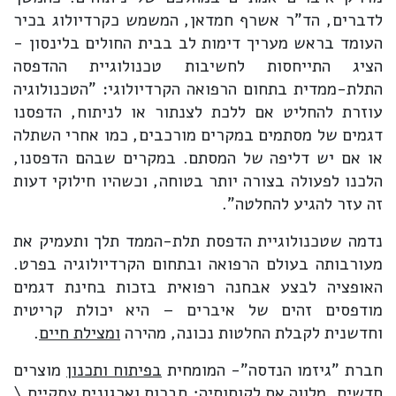
לדברים, הד"ר אשרף חמדאן, המשמש כקרדיולוג בכיר
העומד בראש מעריך דימות לב בבית החולים בלינסון -
הציג התייחסות לחשיבות טכנולוגיית ההדפסה
התלת-ממדית בתחום הרפואה הקרדיולוגי: "הטכנולוגיה
עוזרת להחליט אם ללכת לצנתור או לניתוח, הדפסנו
דגמים של מסתמים במקרים מורכבים, כמו אחרי השתלה
או אם יש דליפה של המסתם. במקרים שבהם הדפסנו,
הלכנו לפעולה בצורה יותר בטוחה, וכשהיו חילוקי דעות
זה עזר להגיע להחלטה".
נדמה שטכנולוגיית הדפסת תלת-הממד תלך ותעמיק את
מעורבותה בעולם הרפואה ובתחום הקרדיולוגיה בפרט.
האופציה לבצע אבחנה רפואית בזכות בחינת דגמים
מודפסים זהים של איברים – היא יכולת קריטית
וחדשנית לקבלת החלטות נכונה, מהירה
ומצילת חיים
.
חברת "גיזמו הנדסה"- המומחית
בפיתוח ותכנון
מוצרים
חדשים, מלווה את לקוחותיה; חברות וארגונים עסקיים \