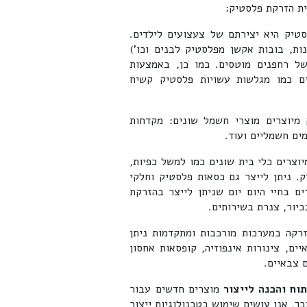
יית הזרקת פלסטיק:
טיק היא יצירתם של צעצועים לילדים.
ות, בובות אקשן מפלסטיק לבנים וכו')
ל רחפנים מוטסים. כמו כן, באמצעות
ם כמו מגלשות עשויות פלסטיק קשיח
יוצרים מוצרי חשמל שונים: מקדחות
מים חשמליים ועוד.
צרים כלי בית שונים כמו למשל כפיות,
ק. ניתן לייצר גם כסאות פלסטיק וחלקי
ם בחיי היום יום שניתן לייצר בהזרקת
יור, צנרת בשירותים.
רקה במערכות מורכבות ומתקדמות ניתן
ים, צינורות אינפוזיה, קופסאות אחסון
 צבאיים.
תוח והכנה לייצור
מוצרים חדשים עבור
ך, אנו עושים שימוש בטכנולוגיות ייצור