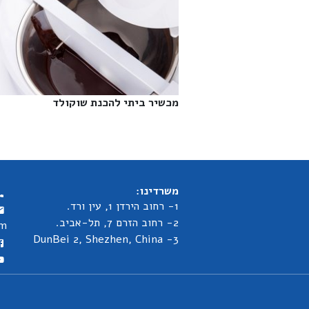
מכשיר ביתי להכנת שוקולד‎
משרדינו:
1- רחוב הירדן 1, עין ורד.
2- רחוב הזרם 7, תל-אביב.
om
3- DunBei 2, Shezhen, China