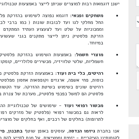
ישנן דוגמאות רבות למוצרים שניתן לייצר באמצעות טכנולוג
משחקים ופנאי:
דוגמא נפוצה לשימוש בהזרקת פלס
החל מחלקי לגו ועד לבובות שונות ( כמו ברבי לבנ
וממכוניות על שלט ועד לצעצוע העתיד המתקדם ש
הזרקת פלסטיק ניתן לייצר מתקנים בגני שעשועי
במיוחד.
מוצרי חשמל:
באמצעות השימוש בהזרקת פלסטיק מ
חשמליות, שלטי טלוויזיה, מכשירים סלולריים, קומקו
רהיטים, כלי בית ועוד:
באמצעות הזרקת פלסטיק מיו
כוסות, פחי אשפה, ארגזים וקופסאות אחסון מפלסטי
רהיטים שונים בשימוש בשיטת ההזרקה. עוד הקשורי
פלסטיק הם למשל כפכפי פלסטיק, מערכת של צנרת בכ
מכשור רפואי ועוד
- שימושים של טכנולוגיית ההז
לראות גם במכשור רפואי (פלסטיק של מזרקים רפואי
לתרופות) בחלקים של רכבים, ואף בחלקים של מוצרים
אנו בחברת
גיזמו הנדסה
, עוסקים באופן שוטף
בתכנון, פי
לקוחותינו העיקריים - יזמים וממציאים. על מנת לסייע להם בכ