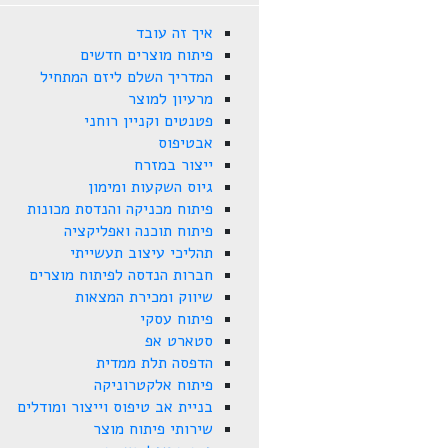
איך זה עובד
פיתוח מוצרים חדשים
המדריך השלם ליזם המתחיל
מרעיון למוצר
פטנטים וקניין רוחני
אבטיפוס
ייצור במזרח
גיוס השקעות ומימון
פיתוח מכניקה והנדסת מכונות
פיתוח תוכנה ואפליקציה
תהליכי עיצוב תעשייתי
חברות הנדסה לפיתוח מוצרים
שיווק ומכירת המצאות
פיתוח עסקי
סטארט אפ
הדפסה תלת ממדית
פיתוח אלקטרוניקה
בניית אב טיפוס וייצור ומודלים
שירותי פיתוח מוצר