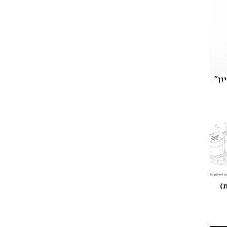
ן"‎
‎