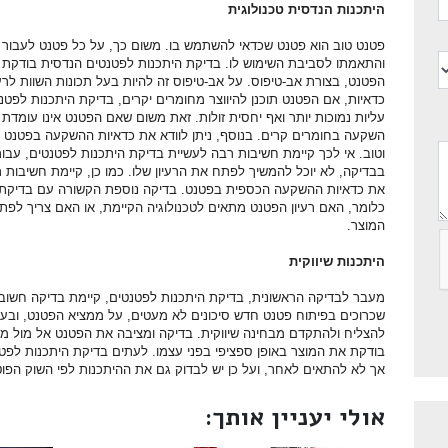
היתכנות הנדסית טכנולוגית
פטנט טוב הוא פטנט שכדאי להשתמש בו. משום כך, על כל פטנט לעבור בדי
והתאמתו לסביבת השימוש לו. בדיקת היתכנות לפטנטים הנדסית בודקת א
הפטנט, בצורת אב-טיפוס. על אב-טיפוס זה להיות בעל תכונות השוות לרע
כדאיות, אם הפטנט תוכנן להיווצר מחומרים יקרים, בדיקת היתכנות לפט
עליות נמוכות יותר ואף יחסית זולות. זאת משום שאם הפטנט אינו עומדת
השקעה בחומרים קרים. בנוסף, ניתן לוודא את כדאיות ההשקעה בפטנט אם
וטוב. אי לכך קיימת חשיבות רבה לעשיית בדיקת היתכנות לפטנטים, עבו
בבדיקה, לא יוכל להמשיך לפתח את הרעיון שלו. כמו כן, קיימת חשיבות 
את כדאיות ההשקעה הכספית בפטנט. בדיקה נוספת הקשורה עם בדיקת הי
כלומר, האם רעיון הפטנט מתאים לטכנולוגיה הקיימת, או האם צריך לפתח 
המוצר.
היתכנות שיווקית
מעבר לבדיקה הראשונית, בדיקת היתכנות לפטנטים, קיימת בדיקה חשובה נ
שכרוכים בפיתוח פטנט חדש סיכונים לא מעטים, על ממציא הפטנט, ובעי
להצליח ולהתקדם מבחינה שיווקית. בדיקה ומציבה את הפטנט אל מול מוצר
בודקת את המוצר באופן ספציפי בפני עצמו. לעתים בדיקת היתכנות לפטנט
אך לא להתאים לאחר, ועל כן יש לבדוק גם את ההיתכנות לפי השוק הפוט
אולי יעניין אותך: