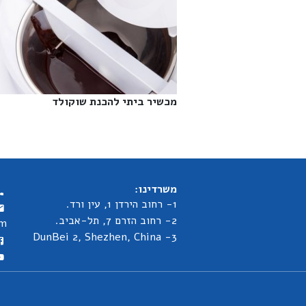
מכשיר ביתי להכנת שוקולד‎
משרדינו:
1- רחוב הירדן 1, עין ורד.
2- רחוב הזרם 7, תל-אביב.
om
3- DunBei 2, Shezhen, China