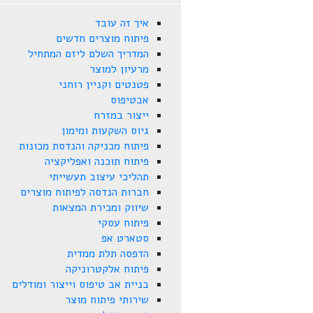
איך זה עובד
פיתוח מוצרים חדשים
המדריך השלם ליזם המתחיל
מרעיון למוצר
פטנטים וקניין רוחני
אבטיפוס
ייצור במזרח
גיוס השקעות ומימון
פיתוח מכניקה והנדסת מכונות
פיתוח תוכנה ואפליקציה
תהליכי עיצוב תעשייתי
חברות הנדסה לפיתוח מוצרים
שיווק ומכירת המצאות
פיתוח עסקי
סטארט אפ
הדפסה תלת ממדית
פיתוח אלקטרוניקה
בניית אב טיפוס וייצור ומודלים
שירותי פיתוח מוצר