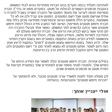
לאחרונה תקלתי בכמה מקרים בהם חברות מסחריות הגיעו לבתי המשפט
בעקבות סכסוכים הקשורים לבעלות על פטנט. במקרים מסוג זה בדר"כ חברה
מסויימת תנסה לערער את מעמד הפטנט של החברה השנייה בשביל להוכיח כי
אפילו שנרשם פטנט אצל רשם הפטנטים, הפטנט אינו קביל ולכן אין לא כל
משמעות. במקרים הללו פתאום הגיעה אינפורמציה מפתיעה מכיוון בלתי צפוי.
חברת חיפוש פטנטים מסויימת, הציעה לצד התובע מידע הכולל דוחות חיפוש
פטנטים אשר נכתבו כ6 שנים לפני המשפט, כאשר אחד מבעלי החברה היה
יזם פרטי אשר ביקש לבדוק את הרעיון שלו. חברת החיפוש מעולם לא
התחייבה לסודיות מלאה, והמידע המצוי אצלה, הכולל את פירוט הרעיון
וההשוואה למידע הקיים באותה התקוםה במאגרים הוא בעצם הקניין הפרטי
שלה. לרוע המזל, באותו החיפוש נמצאו פטנטים "דומים" במקצת לרעיון אותו
רצה היזם לשמר, אותם פטנטים לא נמצאו לאחר מכן ע"י רשם הפטנטים ולכן
הפטנט של היזם התקבל למרות הדמיון הרב בין הרעיונות.
במילים אחרות: חברת חיפוש פטנטים יכולה לשמור את המידע הרגיש על
המיזם שלך, ולמכורו לאחר מספר שנים למתחרים שלך במסגרת תביעות על
הפרת פטנט או סכסוכים מסוגים שונים.
לכן מומלץ תמיד לפנות למשרד עורכי פטנטים מכובד, ולא להסתמך על
"חברות חיפוש פטנטים" אינטרנטיות. בהצלחה.
אולי יעניין אותך: