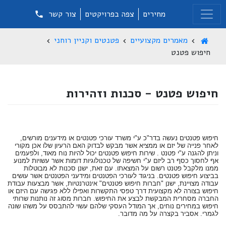
מחירים
צפה בפרויקטים
צור קשר
מאמרים מקצועיים
פטנטים וקניין רוחני
חיפוש פטנט
חיפוש פטנט - סכנות וזהירות
חיפוש פטנטים נעשה בדר"כ ע"י משרד עורכי פטנטים או מידענים מורשים,
לאחר פנייה של יזם או ממציא אשר מבקש לבדוק האם הרעיון שלו אכן מקורי
וניתן להגנה ע"י פטנט . שירות חיפוש פטנטים יכול להיות נוח מאוד, ולפעמים
אף לחסוך כסף רב ליזם ע"י חשיפה של טכנולוגיות דומות אשר עשויות למנוע
ממנו מלקבל פטנט רשום על המצאתו. עם זאת, ישנן סכנות לא מבוטלות
בביצוע חיפוש פטנטים. בניגוד לעורכי הפטנטים ומידעני הפטנטים אשר עושים
עבודה מצויינת, ישנן "חברות חיפוש פטנטים" אינטרנטיות, אשר מבצעות עבודת
חיפוש בצורה לא מקצועית דרך טפסי התקשרות ואפילו ללא פגישה עם היזם או
החברה מסחרית המבקשת לבצע את החיפוש. חברות מסוג זה נותנות שרותי
חיפוש במחירים נוחים, אך המודל העסקי שלהם עשוי להתבסס על משהו שונה
לגמרי. אסביר בקצרה על מה מדובר.