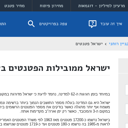
מרעיון למיליון - דוגמאות
מחירון פיתוח
מחיר פטנט
איך זה עובד
צפה בפרויקטים
התח
יין רוחני
ישראל פטנטים
ישראל ממובילות הפטנטים בע
במיוחד בזמן חגיגות ה-62 למדינה, נחמד לדעת כי ישראל מדורגת במקום ה-13 בעולם במדד החדשנות .
ישראל היא גם המדינה בעלת מספר התושבים הנמוך ביותר ברשימה ונמצאת
משמח אף יותר מתגלה כאשר בודקים את מספר הפטנטים הרשומים ביח
במקום ה-3 והמכובד, כאשר רק יפן וארה"ב מקדימות אותה.
בישראל נרשמו כ-17200 פטנטים מאז 1963 ל
לראות מ-1985 בה נרשמו כ-180 פטנטים ועד כ-1719 פטנטים שנרשמו ב-2007 (בה ישראל דורגה במקום ה-15 בעולם)