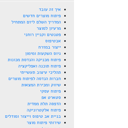
איך זה עובד
פיתוח מוצרים חדשים
המדריך השלם ליזם המתחיל
מרעיון למוצר
פטנטים וקניין רוחני
אבטיפוס
ייצור במזרח
גיוס השקעות ומימון
פיתוח מכניקה והנדסת מכונות
פיתוח תוכנה ואפליקציה
תהליכי עיצוב תעשייתי
חברות הנדסה לפיתוח מוצרים
שיווק ומכירת המצאות
פיתוח עסקי
סטארט אפ
הדפסה תלת ממדית
פיתוח אלקטרוניקה
בניית אב טיפוס וייצור ומודלים
שירותי פיתוח מוצר