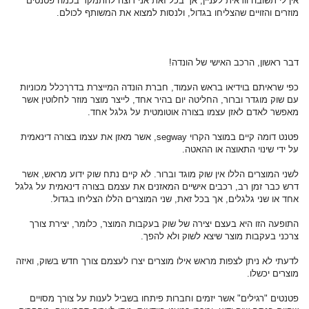
אין לי תשובה וודאית לעניין, אך בכל זאת אני רוצה להתמקד בכמה פטנטים
מוזרים והזויים שהצליחו בגדול, ולנסות למצוא את המשותף לכולם.
דבר ראשון, הרכב האישי של הונדה!
כפי שראיתם בוידיאו בראש העמוד, חברת הונדה המייצרת בדרךכלל מכוניות
עם שוק מוגדר וברור, החליטה יום בהיר אחד, לייצר מוצר מוזר לחלוטין אשר
מאפשר לאדם לאזן עצמו בצורה אוטומטית על גלגל אחד.
פטנט דומה קיים במוצר הקרוי segway, אשר מאזן את עצמו בצורה דינאמית
על ידי שינוי התאוצה או ההאטה.
לשני המוצרים הללו אין שוק מוגד וברור. לא קיים נתח שוק ידוע מראש, אשר
דרש כבר זמן רב, רכבים אישיים המאזנים את עצמם בצורה דינאמית על גלגל
אחד או שני גלגלים, אך בכל זאת, שני המוצרים הללו הצליחו בגדול.
התופעה הזו היא בעצם יצירה של שוק בעקבות המוצר, כלומר, יצירת צורך
צרכני בעקבות מוצר שיצא לשוק ולא להפך.
לדעתי לא ניתן לצפות מראש אילו מוצרים יצרו לעצמם צורך חדש בשוק, ואיזה
מוצרים יכשלו.
פטנטים "רגילים" אשר יזמים וחברות פיתחו בשביל לענות על צורך מסויים