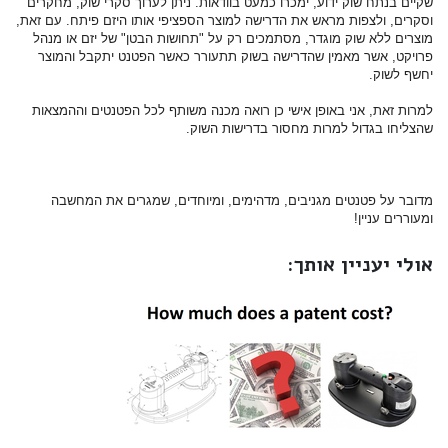
שקיים בנתח שוק ידוע, ימכרו כמעט בוודאות. ניתן לערוך סקרי שוק, מחקרים
וסקרים, ולצפות מראש את הדרישה למוצר הספציפי אותו היזם פיתח. עם זאת,
מוצרים ללא שוק מוגדר, מסתמכים רק על "תחושות הבטן" של יזם או מנהל
פרויקט, אשר מאמין שהדרישה בשוק תתעורר כאשר הפטנט יתקבל והמוצר
יחשף לשוק.
למרות זאת, אני באופן אישי כן רואה מכנה משותף לכל הפטנטים וההמצאות
שהצליחו בגדול למרות מחסור בדרישות השוק.
מדובר על פטנטים מגניבים, מדהימים, ומיוחדים, שמגרים את המחשבה
ומעוררים עניין!
אולי יעניין אותך: