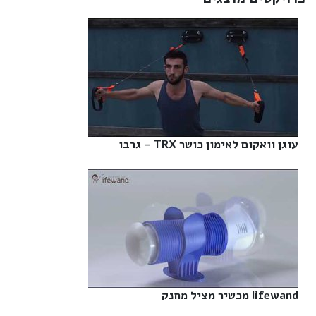
עוגן וואקום לאימון כושר TRX - גרבו‎
lifewand מכשיר מציל מחנק‎