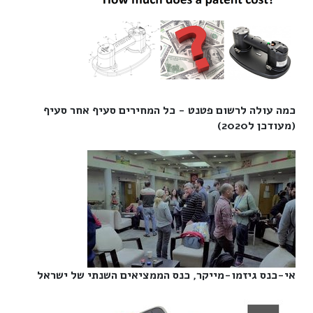
כמה עולה לרשום פטנט - כל המחירים סעיף אחר סעיף
(מעודכן ל2020)‎
אי-כנס גיזמו-מייקר, כנס הממציאים השנתי של ישראל‎