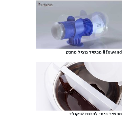
lifewand מכשיר מציל מחנק‎
מכשיר ביתי להכנת שוקולד‎