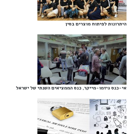
היתרונות לפיתוח מוצרים בסין‎
אי-כנס גיזמו-מייקר, כנס הממציאים השנתי של ישראל‎