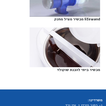
lifewand מכשיר מציל מחנק‎
מכשיר ביתי להכנת שוקולד‎
משרדינו:
1- רחוב הירדן 1, עין ורד.