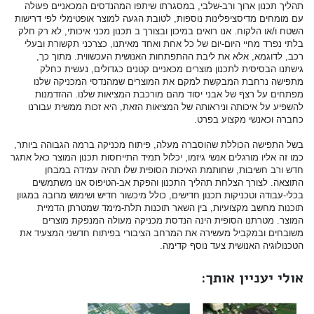
תהליך תכנון ארוך ורב-שלבי, במסגרתו שיתפו המהנדסים המכאניים פעולה
עם מומחים מדיסציפלינות נוספות, לטובת הגעה למוצר אופטימלי לפי דרישות
השטח ו/או הלקוח. אנו רואים במיכון ובצורך ב תכנון מכני איכותי, לא רק חלק
בלתי נפרד מחיי היום-יום של כל אחת ואחד מאיתנו, כצרכני תקשורת ובעלי
רכב, לדוגמא, אלא את ליבת ההתפתחות האנושית העכשווית. מתוך כך,
גישתנו הבסיסית לתכנון מוצרים מכאניים קטנים כגדולים, נעשית כחלק
מתפישה נרחבת המבקשת למקם את המוצרים שמהנדסי המכניקה שלנו
מפתחים על רצף של אבני יסוד מהם מורכבת המציאות שלנו. ההזדמנות
להשפיע על איכותה וניראותה של המציאות הזאת, היא זכות ממשית עבורנו
כחברה וכאנשי מקצוע בפרט.
בשל התפישה הכוללת שהוסברה מעלה, פיתוח מכניקה ברמה הגבוהה ביותר,
כמו זה אליו מורגלים אנשי גיזמו, יכלול תמיד התייחסות תכנון המוצר כאל אתגר
חדש ורב חשיבות, שחותמת האיכות הסופית שלו תהיה עמידה במבחן
התוצאה. לצורך הצלחת תהליך התכנון והפקת אב-הטיפוס אנו משתמשים
בכלי-עבודה וטכניקות תכנון חדישים, כולל מיכשור חדיש ושימוש מרובה במגוון
תוכנות מחשב מקצועיות, בין השאר תוכנות תלת-מימד שמטרתן הדמיית
המוצר. מטרתנו הסופית הינה הנדסת מכניקה מעולה המנפקת מוצרים
משובחים ובמקביל מעשירה את המרחב הציבורי בפיתוח חדשני המצעיד את
הטכנולוגיה האנושית צעד נוסף קדימה.
אולי יעניין אותך: