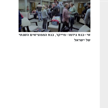
אי-כנס גיזמו-מייקר, כנס הממציאים השנתי
של ישראל‎