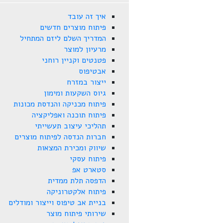
איך זה עובד
פיתוח מוצרים חדשים
המדריך השלם ליזם המתחיל
מרעיון למוצר
פטנטים וקניין רוחני
אבטיפוס
ייצור במזרח
גיוס השקעות ומימון
פיתוח מכניקה והנדסת מכונות
פיתוח תוכנה ואפליקציה
תהליכי עיצוב תעשייתי
חברות הנדסה לפיתוח מוצרים
שיווק ומכירת המצאות
פיתוח עסקי
סטארט אפ
הדפסה תלת ממדית
פיתוח אלקטרוניקה
בניית אב טיפוס וייצור ומודלים
שירותי פיתוח מוצר