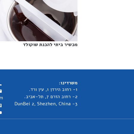
מכשיר ביתי להכנת שוקולד‎
משרדינו:
1- רחוב הירדן 1, עין ורד.
2- רחוב הזרם 7, תל-אביב.
om
3- DunBei 2, Shezhen, China