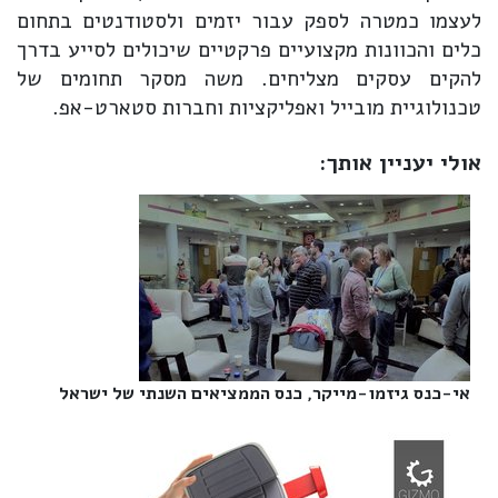
לעצמו כמטרה לספק עבור יזמים ולסטודנטים בתחום
כלים והכוונות מקצועיים פרקטיים שיכולים לסייע בדרך
להקים עסקים מצליחים. משה מסקר תחומים של
טכנולוגיית מובייל ואפליקציות וחברות סטארט-אפ.
אולי יעניין אותך:
אי-כנס גיזמו-מייקר, כנס הממציאים השנתי של ישראל‎