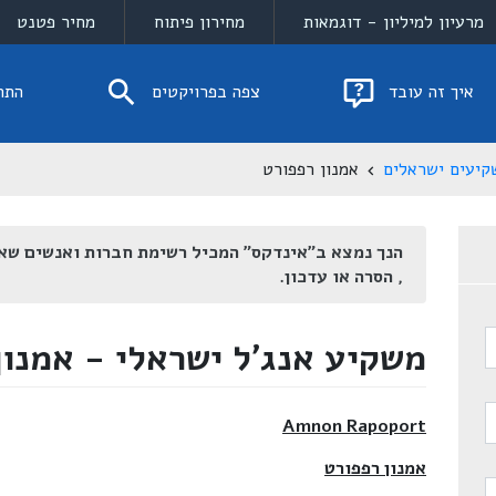
מרעיון למיליון - דוגמאות
מחירון פיתוח
מחיר פטנט
איך זה עובד
צפה בפרויקטים
התח
קיעים ישראלים
אמנון רפפורט
הנך נמצא ב"אינדקס" המכיל רשימת חברות ואנשים שא
, הסרה או עדכון.
משקיע אנג'ל ישראלי - אמנון
Amnon Rapoport
אמנון רפפורט