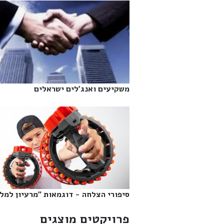
משקיעים ואנג'לים ישראלים‎
סיפורי הצלחה - דוגמאות "מרעיון למליו
פרויקטים מוצגים