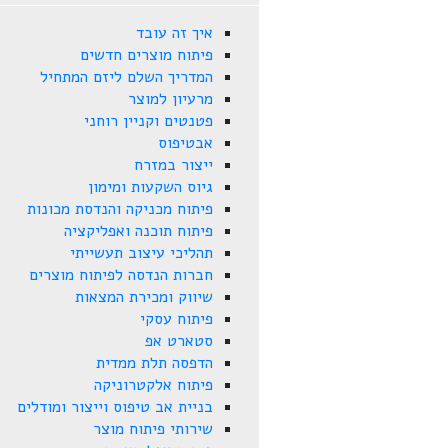
איך זה עובד
פיתוח מוצרים חדשים
המדריך השלם ליזם המתחיל
מרעיון למוצר
פטנטים וקניין רוחני
אבטיפוס
ייצור במזרח
גיוס השקעות ומימון
פיתוח מכניקה והנדסת מכונות
פיתוח תוכנה ואפליקציה
תהליכי עיצוב תעשייתי
חברות הנדסה לפיתוח מוצרים
שיווק ומכירת המצאות
פיתוח עסקי
סטארט אפ
הדפסה תלת ממדית
פיתוח אלקטרוניקה
בניית אב טיפוס וייצור ומודלים
שירותי פיתוח מוצר