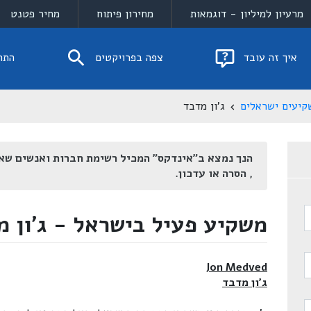
מרעיון למיליון - דוגמאות
מחירון פיתוח
מחיר פטנט
איך זה עובד
צפה בפרויקטים
התח
קיעים ישראלים
ג'ון מדבד
הנך נמצא ב"אינדקס" המכיל רשימת חברות ואנשים שא
, הסרה או עדכון.
משקיע פעיל בישראל - ג'ון מ
Jon Medved
ג'ון מדבד