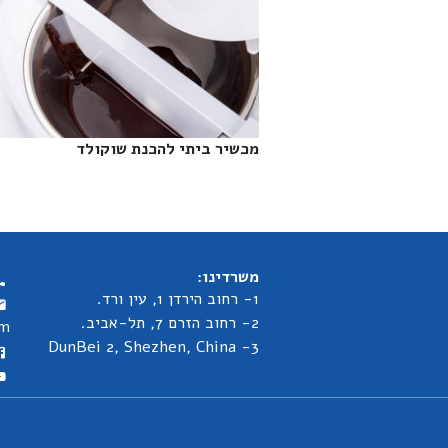
מכשיר ביתי להכנת שוקולד‎
משרדינו:
1- רחוב הירדן 1, עין ורד.
2- רחוב הזרם 7, תל-אביב.
om
3- DunBei 2, Shezhen, China