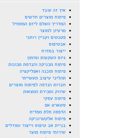
איך זה עובד
פיתוח מוצרים חדשים
המדריך השלם ליזם המתחיל
מרעיון למוצר
פטנטים וקניין רוחני
אבטיפוס
ייצור במזרח
גיוס השקעות ומימון
פיתוח מכניקה והנדסת מכונות
פיתוח תוכנה ואפליקציה
תהליכי עיצוב תעשייתי
חברות הנדסה לפיתוח מוצרים
שיווק ומכירת המצאות
פיתוח עסקי
סטארט אפ
הדפסה תלת ממדית
פיתוח אלקטרוניקה
בניית אב טיפוס וייצור ומודלים
שירותי פיתוח מוצר