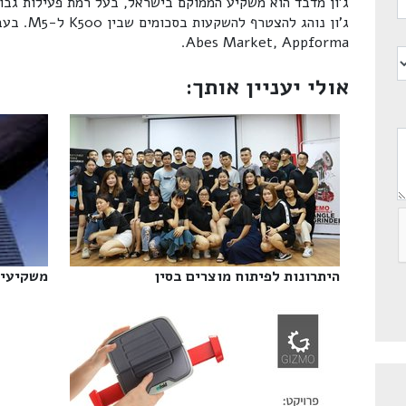
ג'ון מדבד הוא משקיע הממוקם בישראל, בעל רמת פעילות גבו
ג'ון נוהג להצטרף להשקעות בסכומים שבין K500 ל-M5. בעבר השקיע בחברות כגון
Abes Market, Appforma.
אולי יעניין אותך:
היתרונות לפיתוח מוצרים בסין‎
משקיעים