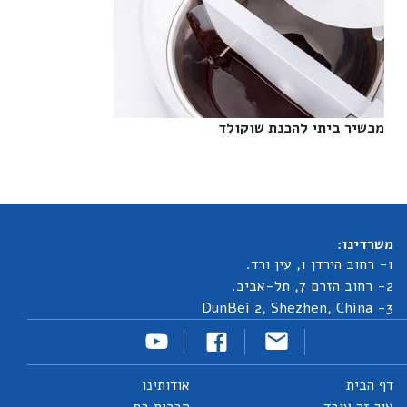
מכשיר ביתי להכנת שוקולד‎
משרדינו:
1- רחוב הירדן 1, עין ורד.
2- רחוב הזרם 7, תל-אביב.
3- DunBei 2, Shezhen, China
דף הבית
אודותינו
איך זה עובד
חברות בת