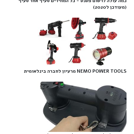
כמה עולה לרשום פטנט - כל המחירים סעיף אחר סעיף
(מעודכן ל2020)‎
NEMO POWER TOOLS מרעיון לחברה בינלאומית‎