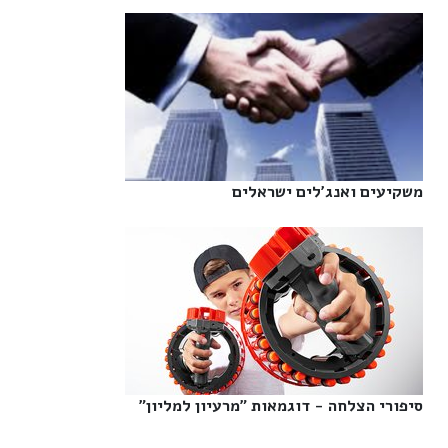
משקיעים ואנג'לים ישראלים‎
סיפורי הצלחה - דוגמאות "מרעיון למליון"‎