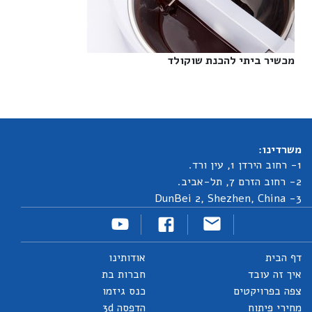
מכשיר ביתי להכנת שוקולד‎
משרדינו:
1- רחוב הירדן 1, עין ורד.
2- רחוב הזרם 7, תל-אביב.
3- DunBei 2, Shezhen, China
דף הבית
אודותינו
איך זה עובד
חברות בת
צפה בפרויקטים
כנס גיזמו
מחירי פיתוח
הדפסה 3d