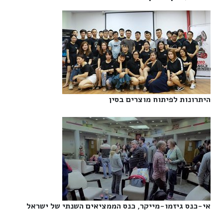
היתרונות לפיתוח מוצרים בסין‎
אי-כנס גיזמו-מייקר, כנס הממציאים השנתי של ישראל‎