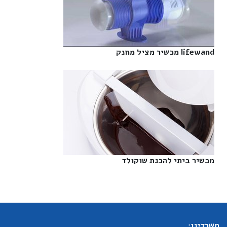
lifewand מכשיר מציל מחנק‎
מכשיר ביתי להכנת שוקולד‎
משרדינו: