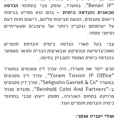
"Benari IP". במשרד, עוסק צבי בתחומי
הנדסה
מכאנית והנדסה כימית -
בהם הוא מסייע בניסוח
רישום פטנטים, הגשת תביעות עליהם, רישום חוות דעת
על ישימותם ובקניין רוחני של עיצובים תעשייתיים
וסימני מסחר.
צבי בעל תארי הנדסה כימית והנדסת חומרים
מאוניברסיטת קונטיקט שבארצות הברית ותואר מאסטר
בהנדסה כימית ממוסד הטכניון בחיפה.
טרם ייסד את משרדו, היה עורך דין פטנטים במשרד
"Yoram Tsivion IP Office", עורך דין פטנטים
במשרד "Seligsohn Gavrieli & Co", עורך דין פטנטים
ב-"Reinhold Cohn And Partners", מהנדס מנהל
פרויקט בתחום האנרגיה, מספק ייעוץ טכני בתחומי
כימיה והנדסת חומרים ועוד.
אולי יעניין אותך: