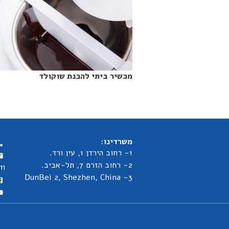
מכשיר ביתי להכנת שוקולד‎
משרדינו:
1- רחוב הירדן 1, עין ורד.
2- רחוב הזרם 7, תל-אביב.
om
3- DunBei 2, Shezhen, China