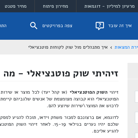
מרעיון למיליון - דוגמאות
מחירון פיתוח
מחיר פטנט
איך זה עובד
צפה בפרויקטים
התח
ירת המצאות
איך מתנהלים מול שוק לקוחות פוטנציאלי
זיהיתי שוק פוטנציאלי - מה 
זיהוי
השוק הפוטנציאלי
(או קהל יעד) לכל מוצר או שירות
הפוטנציאלי הוא קבוצה מצומצמת של אנשים שלגביהם קיימת ה
לרכוש את המוצר\שירות שיוצע להם.
לדוגמא, אם ברצונכם למכור משחק וידאו, תוכלו להגיע למסק
שלכם יהיו נערים בגילאי 15-19. לאחר ז
להגיע אליכם.