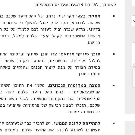
לשם כך, לפניכם
ארבעה צעדים
מומלצים:
מחקר:
בצעו חקר שוק נרחב של קהל היעד שלכם במטר
שלהם. לדוגמא, חקר שוק יכול לחשוף כי גיימרים 
בדיוני. מידע שכזה יכול לעזור לכם ללמוד על כל 
אנשים המשתייכים לקהל היעד שלכם-למשל, כנסים
בנושא.
תוכן שיווקי מותאם:
צרו תוכן שיווקי ופרסומי המי
לכלול פליירים, ברושורים, כרטיסי ביקור, שלטי 
במידת הצורך על מנת ליצור תכנים שיווקיים כאלה
וכותבי תוכן.
הפצה במקומות הנכונים:
מקמו את התוכן השיווק
הפוטנציאליים - בהם קהל היעד שלכם יהיה בס
הווירטואלית וגם במקומות ממשיים. לגבי רשת האי
שלכם, תוכלו לבצע רכישה של פרסומות שיופיעו בפו
כדוגמת הגיימרים.
להתייחס לקונה הממשי:
יש להכיר בכך שלעיתים קהל
תצטרכו לשכנע לרכוש את המוצר שלכם. במילים א