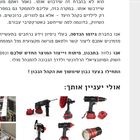
הוא לא בהכרח זה שירכוש אותו. נאמר ואתם משוו
שיירכשו אותו. במקרה כזה, עליכם להתמקד גם במסר
רק לילדים כקהל היעד - אלא גם להורים, כרוכשים
.
ה
השיווק, כדוגמה למה שייחשב כאטרקטיבי עבורם.
אנו בחברת
גיזמו הנדסה,
בעלי ניסיון וידע נרחבים בתעשייה
מזמינים אתכם ליצור קשר ולתאם פגישה מקצועית מול המומחי
אנו
נלווה
בתכנון, פיתוח וייצור המוצר החדש שלכם
ונספק
השוק הפוטנציאלי הרלוונטי ולדרך הנכונה להתנהל מולו.
התחילו בצעד נבון שימשוך את הקהל הנכון !
אולי יעניין אותך: