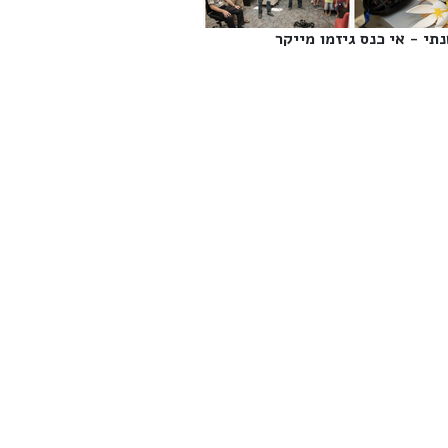
תי - אי כנס גיזמו מייקר‎