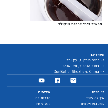
מכשיר ביתי להכנת שוקולד‎
משרדינו:
1- רחוב הירדן 1, עין ורד.
2- רחוב הזרם 7, תל-אביב.
3- DunBei 2, Shezhen, China
דף הבית
אודותינו
איך זה עובד
חברות בת
צפה בפרויקטים
כנס גיזמו