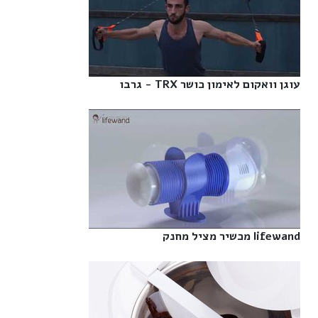
עוגן וואקום לאימון כושר TRX - גרבו‎
lifewand מכשיר מציל מחנק‎