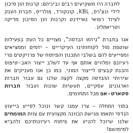
לחברה היו משקיעים רבים וביניהם: קרנות הון סיכון
לילי ונצ'רס, KBL, קונקורד, פולריס, חברת הענק
לציוד רפואי גאיידנט וקרנות הון הסיכון מדיקה
וטריאתלון.
אנו בחברת "גיזמו הנדסה", מצויים כל העת בפעילות
שוטפת מול לקוחותינו העיקריים - יזמים וממציאים
ומסייעים להם בשלבי התכנון והפיתוח של פרויקטים פרי
רעיונם ומלווים אותם אף עד לשלב ייצור האב-טיפוס
והכנת קבצים לייצור המוני. כמו כן אנו מעניקים את
שירותי ההנדסה מקצה לקצה שלנו גם עבור חברות
וארגונים עסקיים, תעשיות שונות ועבור
חברות
סטארט-אפ
מכל התחומים.
בתור התחלה - צרו עמנו קשר ונוכל לסייע בייעוץ
הנדסי ותאמו פגישת הכוונה מקצועית עם צוות
המומחים
שלנו שיוכל להניע את פיתוח רעיונותיכם ולהביא
למימושם!