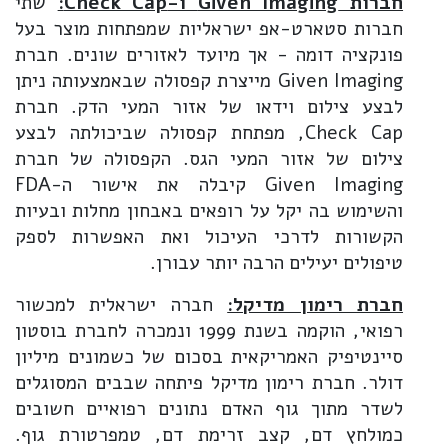
חברות
Given Imaging
ו-
Check Cap
:
שתי
חברות סטארט-אפ ישראליות שמפתחות מוצר בעל
פונקציה דומה - אך מיועד לאזורים שונים. חברת
Given Imaging מייצרת קפסולה שבאמצעותה ניתן
לבצע צילום וידאו של אזור המעי הדק. חברת
Check Cap, מפתחת קפסולה שביכולתה לבצע
צילום של אזור המעי הגס. הקפסולה של חברת
Given Imaging קיבלה את אישור ה-FDA
והשימוש בה יקל על רופאים באבחון מחלות ובעיות
הקשורות לדרכי העיכול ואת האפשרות לספק
טיפולים יעילים הרבה יותר עבורן.
חברת רימון מדיקל:
חברה ישראלית למכשור
רפואי, הוקמה בשנת 1999 ונמכרה לחברת בוסטון
סיינטיפיק האמריקאית בסכום של כשמונים מיליון
דולר. חברת רימון מדיקל פיתחה שבבים המסוגלים
לשדר מתוך גוף האדם נתונים רפואיים חשובים
כמולחץ דם, קצב זרימת דם, טמפרטורת גוף.