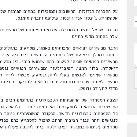
על החברות הגדולות, החשובות והמובילות בתחום הפיתוח של מ
אלקטריק, ג'ונסון אנד ג'ונסון, פיליפס וחברת סימנס.
מדינת ישראל נחשבת למובילה עולמית בפיתוחם של מכשירים ר
שלה בתחום מדעי החיים.
הרבה מכשירים רפואיים המפותחים כאמור, מסייעים בתהליכים 
ניתוח במהלך ביצועם של ניתוחים הדורשים כירורגיה עדינ
מכשירים רפואיים שניתן לעשות בהם שימוש ביתי. בין מכשירי
דיאליזה, בלון חמצן, דפיברילטור ומכשירים רפואיים נוספ
מכשירי שמיעה לאנשים בעלי לקות שמיעה, מכשיר לייזר רפ
מכשיר לאיחוי שברים וגם מכשירים רפואיים לבדיקת מדדים חי
מדדי לחץ דם ודופק.
קצבה המסחרר של ההתפתחות הטכנולוגית בתחומים רבים בכ
המכשירים הרפואיים למתקדמים ואיכותיים יותר - ולכאלה המ
כל התפתחות טכנולוגית חדשה. הנקודה המשמעותית ביותר הי
לנגישים יותר עבור הציבור הרחב שיכול להסתייע בהם בכדי
מסוימים (שימוש במכשיר דפיברילטור ביתי להשבת פעילות הל