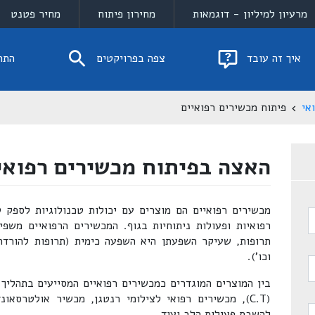
מרעיון למיליון - דוגמאות
מחירון פיתוח
מחיר פטנט
איך זה עובד
צפה בפרויקטים
התח
אי
פיתוח מכשירים רפואיים
האצה בפיתוח מכשירים רפואי
מכשירים רפואיים הם מוצרים עם יכולות טכנולוגיות לספק ט
רפואיות ופעולות ניתוחיות בגוף. המכשירים הרפואיים משפי
תרופות, שעיקר השפעתן היא השפעה כימית (תרופות להורדת
וכו').
בין המוצרים המוגדרים כמכשירים רפואיים המסייעים בתהליך 
(C.T), מכשירים רפואי לצילומי רנטגן, מכשיר אולטרסאו
להשבת פעילות הלב ועוד.