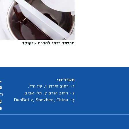
מכשיר ביתי להכנת שוקולד‎
משרדינו:
1- רחוב הירדן 1, עין ורד.
2- רחוב הזרם 7, תל-אביב.
om
3- DunBei 2, Shezhen, China