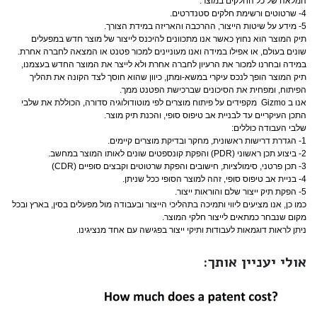
המלאה של כל החלקים במוצר.
4- שרטוטים ורשימת חלקים סטנדרטים.
5- מידע על שיטות הייצור, ההרכבה והאריזה במידת הצורך.
תיק המוצר הוא נחוץ כאשר אנו מתכוונים להיכנס לייצור של מוצר חדש במפעלים
שונים בעולם, או אפילו במידה ואנו מעוניינים למכור פטנט או המצאה לחברה אחרת.
במידה ובחרנו למכור את הרעיון לחברה אחרת ולא לייצר את המוצר החדש בעצמנו,
תיק המוצר הופך לנכס עיקרי במשא-ומתן, כיוון שהוא חוסך לצד הקונה את תהליך
הפיתוח, ומפחית את הסיכונים שברכישת הפטנט ממך.
אנו ב Gizmo מקפידים על פיתוח מוצרים לפי מוטודולוגיה סדורה, הכוללת את שלבי
התכן העיקריים עד לבניית אב טיפוס סופי, והכנת תיק מוצר.
שלבי העבודה כוללים:
1- הגדרת דרישות ראשונית, מחקר ובדיקת מוצרים קיימים.
2- ביצוע תכן ראשוני (PDR) והפקת קונספטים שונים לאותו המוצר במחשב.
3- תכן פרטני, סימולציות, חישובים והפקת שרטוטים וקבצים סופיים (CDR)
4- בניית אב טיפוס סופי, זהה למוצר הסופי ככל שניתן.
5- הפקת תיק ייצור שלם והוראות ייצור.
כמו כן, אנו מציעים ליווי ותמיכה בתהליכי הייצור ובעבודה מול מפעלים בסין, בארץ ובכל
מקום שנבחר כמתאים לייצור חלקי המוצר.
ניתן לראות דוגמאות לעבודות ותיקי ייצור בפגישה עם אחד מנציגינו.
אולי יעניין אותך: