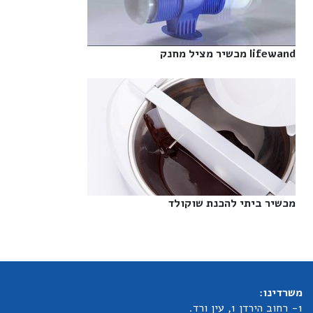
lifewand מכשיר מציל מחנק‎
מכשיר ביתי להכנת שוקולד‎
משרדינו:
1- רחוב הירדן 1, עין ורד.