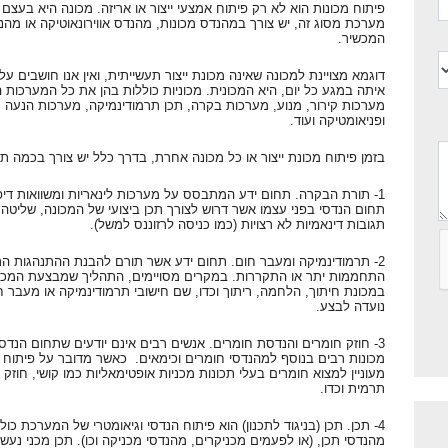
פיתוח מכונות הוא לא רק פיתוח אמצעי ייצור או אריזה. מכונה היא בע
מערכת מסוג זה, יש צורך במהנדס מכונות, מהנדס אווירונאוטיקה או מהנדס
המכשיר.
דוגמא מצויינת למכונה שאינה מכונת ייצור תעשייתית, ואין אנו חושבים 
איתה במגע כל יום, היא המכונית. מכוניות כוללות בהן את כל המערכות 
מערכות קירור, מנוע, מערכות בקרה, תכן תרמודינמיקה, מערכות הנעה 
ופניאומטיקה ועוד.
בזמן פיתוח מכונת ייצור או כל מכונה אחרת, בדרך כלל יש צורך בכמה תח
1- תורת הבקרה. תחום ידע המתבסס על מערכות לינאריות ומשוואות דיפר
תחום הנדסי בפני עצמו אשר דרוש לצורך תכן ביצועי של המכונה, שליטה ו
תגובות דינאמיות לא רצויות (כמו כניסה לרזוננס למשל).
2- תרמודינמיקה ומעבר חום. תחום ידע אשר תורם להבנת ההתנהגות הת
התחממות יתר או התקררות. במקרים מסויימים, התהליך שמבצעת המכונ
במכונת חיתוך, הלחמה, ריתוך וכדו, שם חישובי תרמודינמיקה או מעבר 
נועדה לבצע.
3- חוזק חומרים והנדסת חומרים. אנשים רבים אינם יודעים שתחום הנדס
מכונות רבים בנוסף למהנדסי חומרים וכימאים. כאשר מדובר על פיתוח מ
מעוניין למצוא חומרים בעלי תכונות מכניות אופטימאליות כמו קושי, חוזק
תרמית וכדו.
4- תכן. תכן (בניגוד לתכנון) הוא פיתוח הנדסי וגיאומטרי של המערכת כ
מהנדסי תכן, (או לפעמים מכניקרים, מהנדסי מכניקה וכו). תכן מכני נעשה