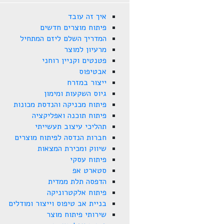
איך זה עובד
פיתוח מוצרים חדשים
המדריך השלם ליזם המתחיל
מרעיון למוצר
פטנטים וקניין רוחני
אבטיפוס
ייצור במזרח
גיוס השקעות ומימון
פיתוח מכניקה והנדסת מכונות
פיתוח תוכנה ואפליקציה
תהליכי עיצוב תעשייתי
חברות הנדסה לפיתוח מוצרים
שיווק ומכירת המצאות
פיתוח עסקי
סטארט אפ
הדפסה תלת ממדית
פיתוח אלקטרוניקה
בניית אב טיפוס וייצור ומודלים
שירותי פיתוח מוצר