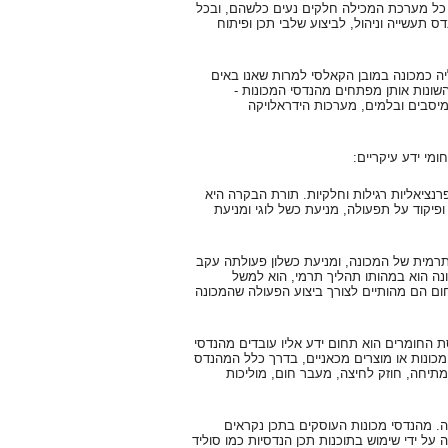
צם כל מערכת המכילה חלקים נעים כלשהם, ובכל
 תעשייה וניהול, לביצוע שלבי תכן ופיתוח
עליה כמכונה במובן הקאלסי למרות שאנו באים
השונות אותן מפתחים מהנדסי המכונות -
מיסבים ובלמים, מערכות הידראלויקה
ומי ידע עיקריים:
נציאליות רגילות וחלקיות. תורת הבקרה היא
פיקוד על תפעולה, מניעת כשל לוגי ומניעת
רמית של המכונה, ומניעת כשלון פעולתה עקב
ה הוא במהותו תהליך תרמי, הוא למשל
חום הם מהותיים לצורך ביצוע הפעולה שהמכונה
ת החומרים הוא תחום ידע אליו עובדים מהנדסי
כונות או מוצרים מכאניים, בדרך כלל המהנדס
 מתיחה, חוזק לחיצה, מעבר חום, מוליכות
ולה. מהנדסי מכונות העוסקים בתכן נקראים
 על ידי שימוש בתוכנות תכן הנדסיות כמו סוליד