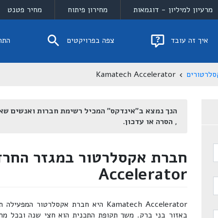
מרעיון למיליון - דוגמאות
מחירון פיתוח
מחיר פטנט
איך זה עובד
צפה בפרויקטים
התח
סלרטורים
Kamatech Accelerator
הנך נמצא ב"אינדקס" המכיל רשימת חברות ואנשים שא
, הסרה או עדכון.
Accelerator
Kamatech Accelerator היא חברת אקסלרטור 