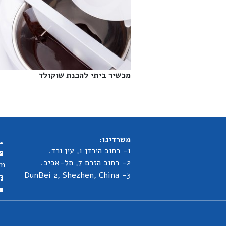
מכשיר ביתי להכנת שוקולד‎
משרדינו:
1- רחוב הירדן 1, עין ורד.
2- רחוב הזרם 7, תל-אביב.
om
3- DunBei 2, Shezhen, China