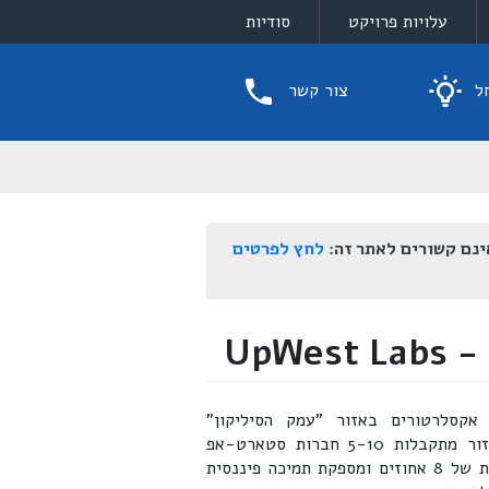
עלויות פרויקט
סודיות
ל
צור קשר
ינם קשורים לאתר זה:
לחץ לפרטים
UpW
ניות אקסלרטורים באזור "עמק הסיליקון"
בקליפורניה. משך תקופת התכנית הוא 4 חודשים ובכל מחזור מתקבלות 5-10 חברות סטארט-אפ
שונות. UpWest Labs מתנה השתתפות בתכניתה בנתח מניות של 8 אחוזים ומספקת תמיכה פיננסית