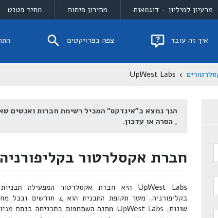
מרעיון למיליון - דוגמאות
מחירון פיתוח
מחיר פטנט
איך זה עובד
צפה בפרויקטים
התח
סלרטורים
UpWest Labs
הנך נמצא ב"אינדקס" המכיל רשימת חברות ואנשים שא
, הסרה או עדכון.
חברת אקסלרטור בקליפורניה - est Labs
UpWest Labs היא חברת אקסלרטור המפעילה תכ