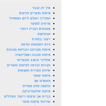
איך זה עובד
פיתוח מוצרים חדשים
המדריך השלם ליזם המתחיל
מרעיון למוצר
פטנטים וקניין רוחני
אבטיפוס
ייצור במזרח
גיוס השקעות ומימון
פיתוח מכניקה והנדסת מכונות
פיתוח תוכנה ואפליקציה
תהליכי עיצוב תעשייתי
חברות הנדסה לפיתוח מוצרים
שיווק ומכירת המצאות
פיתוח עסקי
סטארט אפ
הדפסה תלת ממדית
פיתוח אלקטרוניקה
בניית אב טיפוס וייצור ומודלים
שירותי פיתוח מוצר