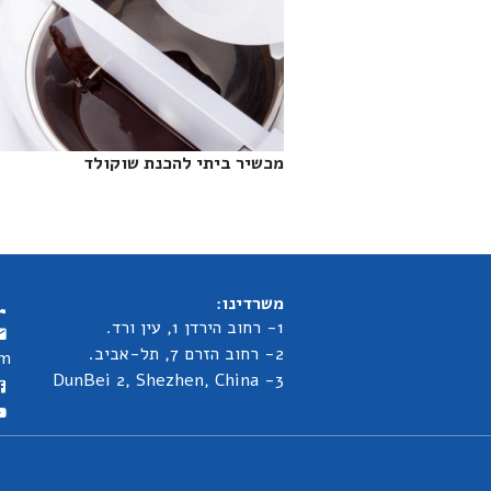
מכשיר ביתי להכנת שוקולד‎
משרדינו:
1- רחוב הירדן 1, עין ורד.
2- רחוב הזרם 7, תל-אביב.
om
3- DunBei 2, Shezhen, China