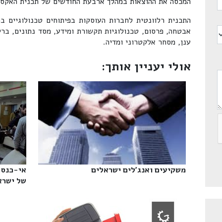
המכסה את ההוצאות במהלך ארבעת החודשים של תכנית האקסל
התכנית רלוונטית לחברות העוסקות בפיתוחים טכנולוגיים בת
אבטחה, פרסום, טכנולוגיות תקשורת ומידע, מסד נתונים, ברי
ענן, מסחר אלקטרוני ומדיה.
אולי יעניין אותך:
משקיעים ואנג'לים ישראלים‎
אי-כנס 
של ישראל