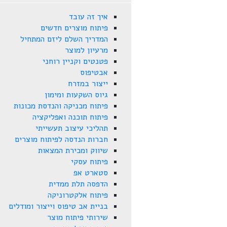
איך זה עובד
פיתוח מוצרים חדשים
המדריך השלם ליזם המתחיל
מרעיון למוצר
פטנטים וקניין רוחני
אבטיפוס
ייצור במזרח
גיוס השקעות ומימון
פיתוח מכניקה והנדסת מכונות
פיתוח תוכנה ואפליקציה
תהליכי עיצוב תעשייתי
חברות הנדסה לפיתוח מוצרים
שיווק ומכירת המצאות
פיתוח עסקי
סטארט אפ
הדפסה תלת ממדית
פיתוח אלקטרוניקה
בניית אב טיפוס וייצור ומודלים
שירותי פיתוח מוצר