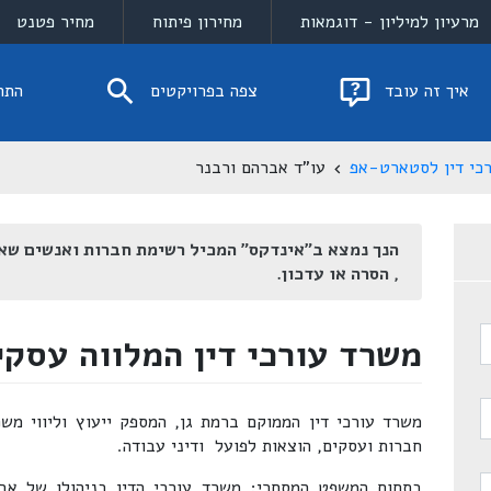
מרעיון למיליון - דוגמאות
מחירון פיתוח
מחיר פטנט
איך זה עובד
צפה בפרויקטים
התח
כי דין לסטארט-אפ
עו"ד אברהם ורבנר
הנך נמצא ב"אינדקס" המכיל רשימת חברות ואנשים שא
, הסרה או עדכון.
משרד עורכי דין המלווה עסקי
משרד עורכי דין הממוקם ברמת גן, המספק ייעוץ וליווי משפ
חברות ועסקים, הוצאות לפועל ודיני עבודה.
בתחום המשפט המסחרי; משרד עורכי הדין בניהולו של אב