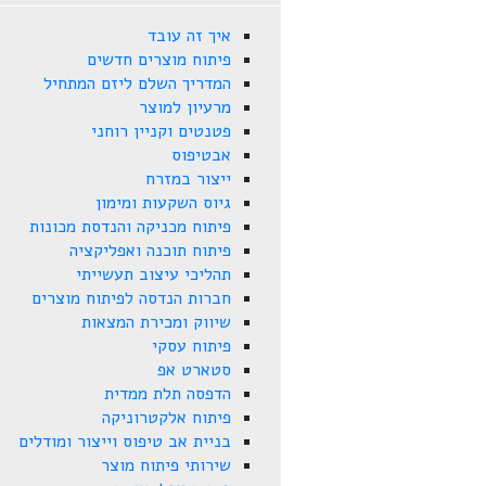
איך זה עובד
פיתוח מוצרים חדשים
המדריך השלם ליזם המתחיל
מרעיון למוצר
פטנטים וקניין רוחני
אבטיפוס
ייצור במזרח
גיוס השקעות ומימון
פיתוח מכניקה והנדסת מכונות
פיתוח תוכנה ואפליקציה
תהליכי עיצוב תעשייתי
חברות הנדסה לפיתוח מוצרים
שיווק ומכירת המצאות
פיתוח עסקי
סטארט אפ
הדפסה תלת ממדית
פיתוח אלקטרוניקה
בניית אב טיפוס וייצור ומודלים
שירותי פיתוח מוצר