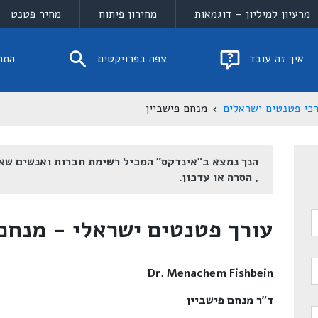
מרעיון למיליון - דוגמאות
מחירון פיתוח
מחיר פטנט
איך זה עובד
צפה בפרויקטים
התח
כי פטנטים ישראלים
מנחם פישביין
הנך נמצא ב"אינדקס" המכיל רשימת חברות ואנשים שא
, הסרה או עדכון.
עורך פטנטים ישראלי - מנחם 
Dr. Menachem Fishbein
ד"ר מנחם פישביין