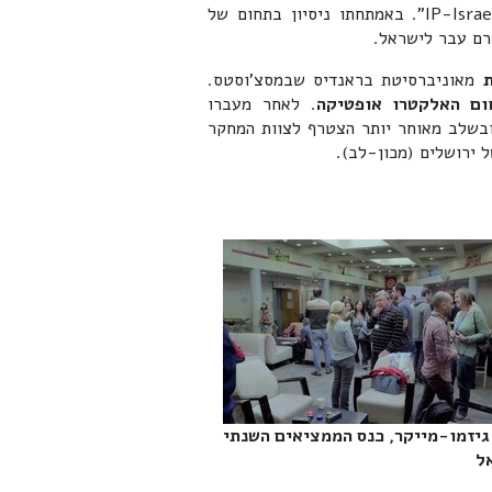
ד"ר מנחם פישביין הוא עורך דין פטנטים במשרד"IP-Israel Group". באמתחתו ניסיון בתחום של
רם עבר לישראל.
מאוניברסיטת בראנדיס שבמסצ'וסטס.
ום האלקטרו אופטיקה
. לאחר מעברו
ל, פישביין היה מהנדס בחברת "El Op Electronics" ובשלב מאוחר יותר הצטרף לצוות המחקר
 ירושלים (מכון-לב).
גיזמו-מייקר, כנס הממציאים השנתי
‎