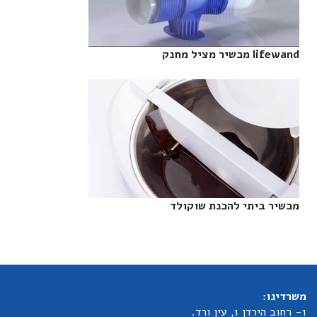
lifewand מכשיר מציל מחנק‎
מכשיר ביתי להכנת שוקולד‎
משרדינו:
1- רחוב הירדן 1, עין ורד.