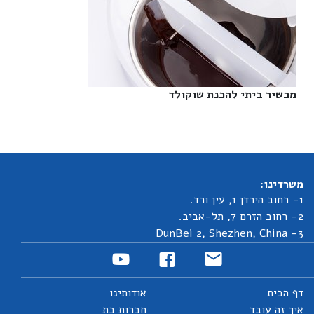
מכשיר ביתי להכנת שוקולד‎
משרדינו:
1- רחוב הירדן 1, עין ורד.
2- רחוב הזרם 7, תל-אביב.
3- DunBei 2, Shezhen, China
דף הבית
אודותינו
איך זה עובד
חברות בת