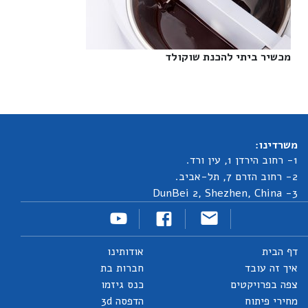
מכשיר ביתי להכנת שוקולד‎
משרדינו:
1- רחוב הירדן 1, עין ורד.
2- רחוב הזרם 7, תל-אביב.
3- DunBei 2, Shezhen, China
דף הבית
אודותינו
איך זה עובד
חברות בת
צפה בפרויקטים
כנס גיזמו
מחירי פיתוח
הדפסה 3d